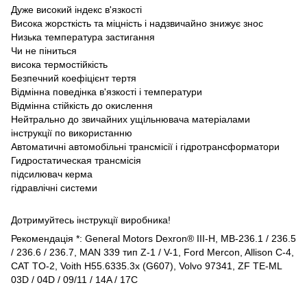
Дуже високий індекс в'язкості
Висока жорсткість та міцність і надзвичайно знижує знос
Низька температура застигання
Чи не піниться
висока термостійкість
Безпечний коефіцієнт тертя
Відмінна поведінка в'язкості і температури
Відмінна стійкість до окислення
Нейтрально до звичайних ущільнювача матеріалами
інструкції по використанню
Автоматичні автомобільні трансмісії і гідротрансформатори
Гидростатическая трансмісія
підсилювач керма
гідравлічні системи
Дотримуйтесь інструкції виробника!
Рекомендація *: General Motors Dexron® III-H, MB-236.1 / 236.5
/ 236.6 / 236.7, MAN 339 тип Z-1 / V-1, Ford Mercon, Allison C-4,
CAT TO-2, Voith H55.6335.3x (G607), Volvo 97341, ZF TE-ML
03D / 04D / 09/11 / 14A / 17C