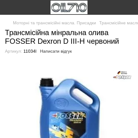
Моторні та трансмісійні масла. Присадки
Трансмісійне масл
Трансмісійна мінральна олива
FOSSER Dexron D III-H червоний
Артикул:
11034l
Написати відгук