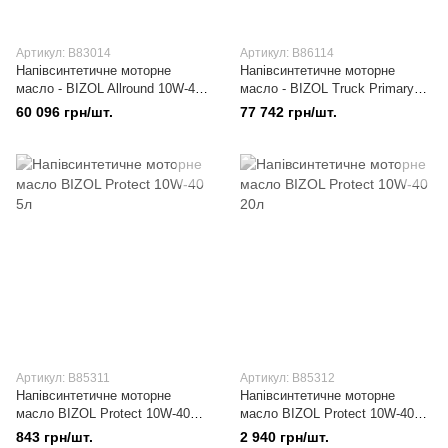
Артикул: B83014
Артикул: B86114
Напівсинтетичне моторне
Напівсинтетичне моторне
масло - BIZOL Allround 10W-40
масло - BIZOL Truck Primary
200л
10W-40 200л
60 096 грн/шт.
77 742 грн/шт.
Артикул: B85311
Артикул: B85312
Напівсинтетичне моторне
Напівсинтетичне моторне
масло BIZOL Protect 10W-40
масло BIZOL Protect 10W-40
5л
20л
843 грн/шт.
2 940 грн/шт.