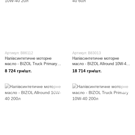
Артикул: B86112
Артикул: B83013
Напівсинтетичне моторне
Напівсинтетичне моторне
масло - BIZOL Truck Primary
масло - BIZOL Allround 10W-40
10W-40 20л
60л
8 724 грн/шт.
18 714 грн/шт.