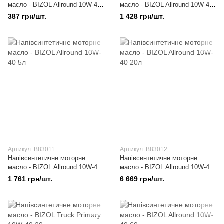
масло - BIZOL Allround 10W-40
масло - BIZOL Allround 10W-40
1л
4л
387 грн/шт.
1 428 грн/шт.
Артикул: B83011
Артикул: B83012
Напівсинтетичне моторне
Напівсинтетичне моторне
масло - BIZOL Allround 10W-40
масло - BIZOL Allround 10W-40
5л
20л
1 761 грн/шт.
6 669 грн/шт.