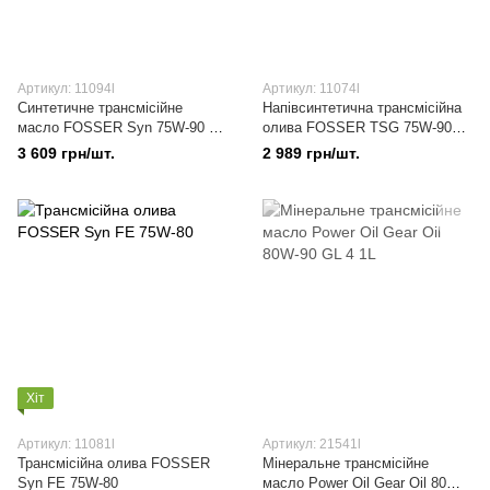
Артикул: 11094l
Артикул: 11074l
Синтетичне трансмісійне
Напівсинтетична трансмісійна
масло FOSSER Syn 75W-90 GL
олива FOSSER TSG 75W-90
4 / GL 5 4L
GL 4 4L
3 609 грн/шт.
2 989 грн/шт.
Хіт
Артикул: 11081l
Артикул: 21541l
Трансмісійна олива FOSSER
Мінеральне трансмісійне
Syn FE 75W-80
масло Power Oil Gear Oil 80W-