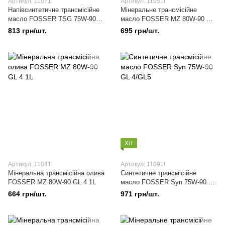
Артикул: 11071l
Артикул: 11051l
Напівсинтетичне трансмісійне
Мінеральне трансмісійне
масло FOSSER TSG 75W-90
масло FOSSER MZ 80W-90 GL
GL 4 1L
5 1L
813 грн/шт.
695 грн/шт.
Хіт
Артикул: 11041l
Артикул: 11091l
Мінеральна трансмісійна олива
Синтетичне трансмісійне
FOSSER MZ 80W-90 GL 4 1L
масло FOSSER Syn 75W-90 GL
4/GL5
664 грн/шт.
971 грн/шт.