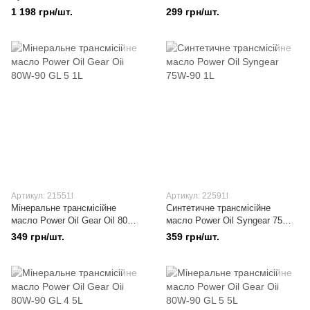
90 GL 4 1L
1 198 грн/шт.
299 грн/шт.
Артикул: 21551l
Артикул: 22591l
Мінеральне трансмісійне
Синтетичне трансмісійне
масло Power Oil Gear Oil 80W-
масло Power Oil Syngear 75W-
90 GL 5 1L
90 1L
349 грн/шт.
359 грн/шт.