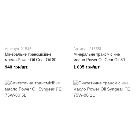
Артикул: 21545l
Артикул: 21555l
Мінеральне трансмісійне
Мінеральне трансмісійне
масло Power Oil Gear Oil 80W-
масло Power Oil Gear Oil 80W-
90 GL 4 5L
90 GL 5 5L
940 грн/шт.
1 035 грн/шт.