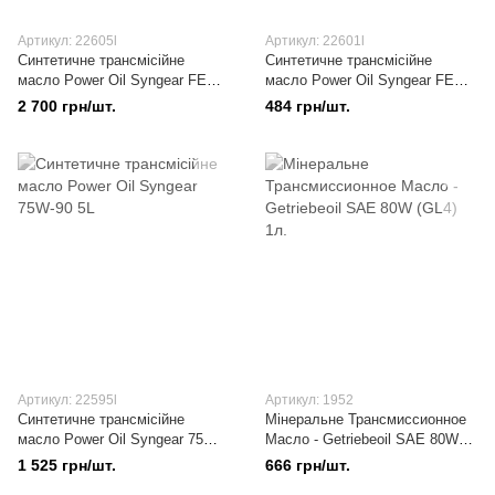
Артикул: 22605l
Артикул: 22601l
Синтетичне трансмісійне
Синтетичне трансмісійне
масло Power Oil Syngear FE
масло Power Oil Syngear FE
75W-80 5L
75W-80 1L
2 700 грн/шт.
484 грн/шт.
Артикул: 22595l
Артикул: 1952
Синтетичне трансмісійне
Мінеральне Трансмиссионное
масло Power Oil Syngear 75W-
Масло - Getriebeoil SAE 80W
90 5L
(GL4) 1л.
1 525 грн/шт.
666 грн/шт.