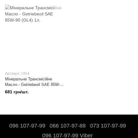
Артикул: 1954
Мінеральне Трансмісійне
Масло - Getriebeoil SAE 85W-
90 (GL4) 1л.
681 грн/шт.
096 107-97-99
066 107-97-88
073 107-97-99
096 107-97-99 Viber