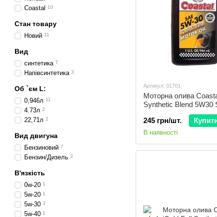
Coastal
10
Стан товару
Новий
11
Вид
синтетика
7
Напівсинтетика
3
Артикул: 01701
Об `єм L:
Моторна олива Coasta
0,946л
11
Synthetic Blend 5W30
4.73л
2
3/0,946
22,71л
2
245 грн/шт.
Купит
В наявності
Вид двигуна
Бензиновий
7
Бензин/Дизель
2
В'язкість
0w-20
1
5w-20
1
5w-30
3
5w-40
1