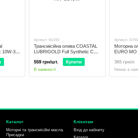
Артикул: 402292
Артикул: 1075
l
Трансмісійна олива COASTAL
Моторна ол
ic 10W-30,
LUBRIGOLD Full Synthetic CVT
EURO MO 5
ATF 0,946 л.
и
559 грн/шт.
Купити
365 грн/л
В наявності
Немає в ная
Каталог
Клієнтам
Моторні та трансмісійні масла.
Вхід до кабінету
Присадки
Каталог