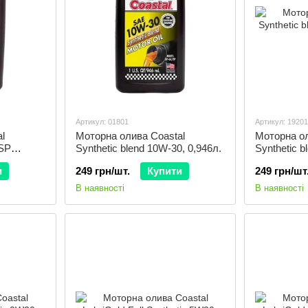
Артикул: 01801
Артикул: 19201
l
Моторна олива Coastal
Моторна ол
 SP
Synthetic blend 10W-30, 0,946л.
Synthetic b
и
249 грн/шт.
Купити
249 грн/шт
В наявності
В наявності