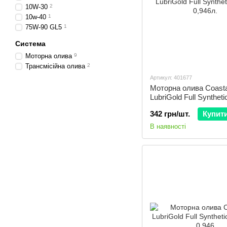
10W-30
2
10w-40
1
75W-90 GL5
1
Система
Моторна олива
9
Трансмісійна олива
2
Артикул: 401677
Моторна олива Coasta
LubriGold Full Synthet
0,946л.
342 грн/шт.
Купит
В наявності