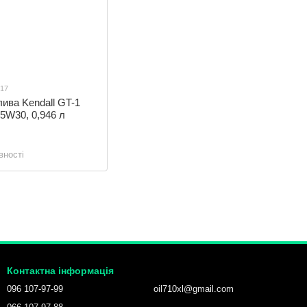
017
ива Kendall GT-1
W30, 0,946 л
вності
Контактна інформація
096 107-97-99
oil710xl@gmail.com