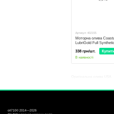
Артикул: 402155
Моторна олива Coasta
LubriGold Full Synthet
0,946
338 грн/шт.
Купит
В наявності
Оригінальна олива USA
oil710© 2014—2026