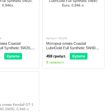
56
Артикул: 402209
ива Coastal
Моторна олива Coastal
ull Synthetic 5W20,
LubriGold Full Synthetic 5W40
Euro, 0,946 л.
.
Купити
459 грн/шт.
Купити
В наявності