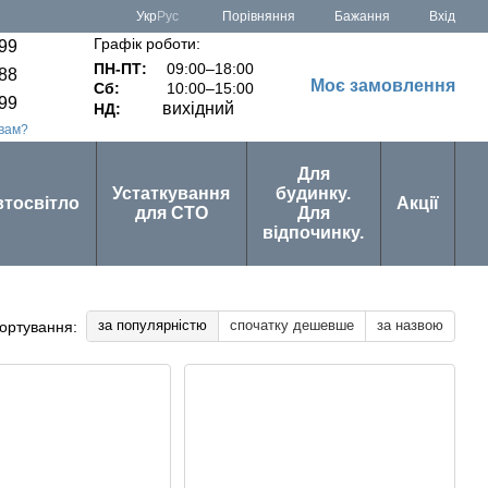
Порівняння
Укр
Рус
Бажання
Вхід
Графік роботи:
-99
ПН-ПТ:
09:00–18:00
-88
Моє замовлення
Сб:
10:00–15:00
-99
вихідний
НД:
вам?
Для
Устаткування
будинку.
втосвітло
Акції
для СТО
Для
відпочинку.
за популярністю
спочатку дешевше
за назвою
ортування: