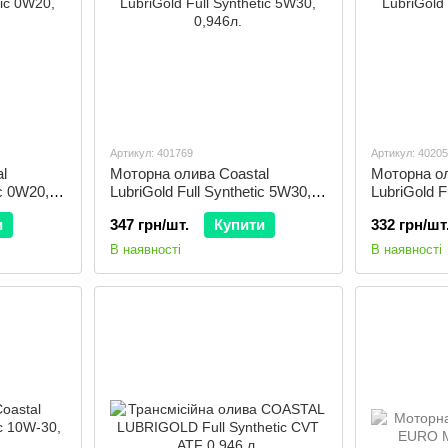
Артикул: 401769
Артикул: 4020
l
Моторна олива Coastal
Моторна ол
ic 0W20,
LubriGold Full Synthetic 5W30,
LubriGold F
0,946л.
0,946л.
и
347 грн/шт.
Купити
332 грн/шт
В наявності
В наявності