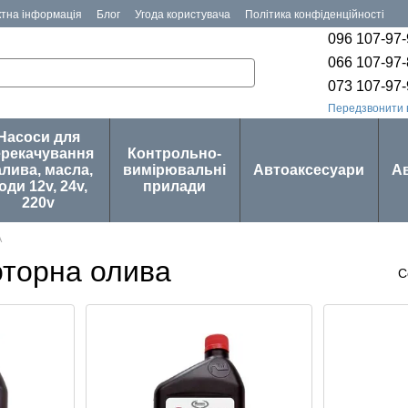
ктна інформація
Блог
Угода користувача
Політика конфіденційності
096 107-97
066 107-97
073 107-97
Передзвонити 
Насоси для
ерекачування
Контрольно-
лива, масла,
вимірювальні
Автоаксесуари
А
оди 12v, 24v,
прилади
220v
A
оторна олива
С