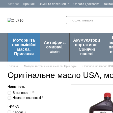
Перейти до основного контенту
Каталог
Про нас
Обмін та повернення
Оплата і доставка
Конта
Відгуки про магазин
Моторні та
Акумулятори
Антифриз,
п
трансмісійні
портативні.
омивачі,
па
масла.
Сонячні
хімія
в
Присадки
панелі
Головна
Моторні та трансмісійні масла. Присадки
Оригінальне масло US
Оригінальне масло USA, м
Наявність
В наявності
10
Немає в наявності
1
Бренд
Kendall
1