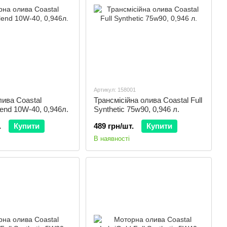
Артикул: 158001
ива Coastal
Трансмісійна олива Coastal Full
lend 10W-40, 0,946л.
Synthetic 75w90, 0,946 л.
.
Купити
489 грн/шт.
Купити
В наявності