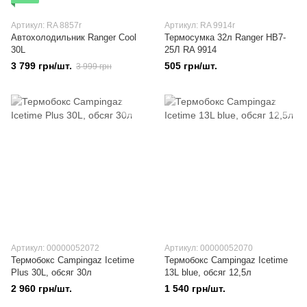
Артикул: RA 8857r
Артикул: RA 9914r
Автохолодильник Ranger Cool
Термосумка 32л Ranger HB7-
30L
25Л RA 9914
3 799 грн/шт.
505 грн/шт.
3 999 грн
Артикул: 00000052072
Артикул: 00000052070
Термобокс Campingaz Icetime
Термобокс Campingaz Icetime
Plus 30L, обсяг 30л
13L blue, обсяг 12,5л
2 960 грн/шт.
1 540 грн/шт.