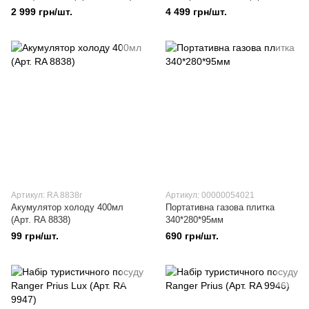
9902)
2 999 грн/шт.
4 499 грн/шт.
Артикул: RA 8838r
Артикул: 00000054021
Акумулятор холоду 400мл
Портативна газова плитка
(Арт. RA 8838)
340*280*95мм
99 грн/шт.
690 грн/шт.