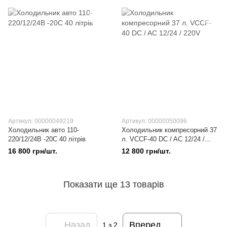
Артикул: 00000049219
Артикул: 00000050096
Холодильник авто 110-
Холодильник компресорний 37
220/12/24В -20С 40 лiтрiв
л. VCCF-40 DC / AC 12/24 /
220V
16 800 грн/шт.
12 800 грн/шт.
Показати ще 13 товарів
Назад
Вперед
1
з 2