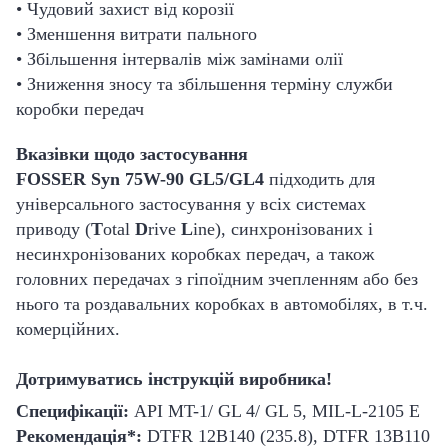
• Чудовий захист від корозії
• Зменшення витрати пального
• Збільшення інтервалів між замінами олії
• Зниження зносу та збільшення терміну служби
коробки передач
Вказівки щодо застосування
FOSSER Syn 75W-90 GL5/GL4
підходить для
універсального застосування у всіх системах
приводу (
T
otal
D
rive
L
ine), синхронізованих і
несинхронізованих коробках передач, а також
головних передачах з гіпоїдним зчепленням або без
нього та роздавальних коробках в автомобілях, в т.ч.
комерційних.
Дотримуватись інструкцій виробника!
Специфікації:
API MT-1/ GL 4/ GL 5, MIL-L-2105 E
Рекомендація*:
DTFR 12B140 (235.8), DTFR 13B110