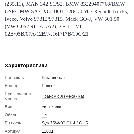
(235.11), MAN 342 S1/S2, BMW 83229407768/BMW
OSP/BMW SAF-XO, BOT 328/130M/7 Renault Trucks,
Iveco, Volvo 97312/97315, Mack GO-J, VW 501.50
(VW G052 911 A1/A2), ZF TE-ML
02B/05B/07A/12B/N,16F/17B/19C/21
Характеристики
Наявність
В наявності
Бренд
Fosser
Призначення
Трансмісія (механіка)
масла
Вид
синтетика
Обсяг
1л
В'язкість
Syn 75W-90 GL 4 / GL 5
Артикул
11091l