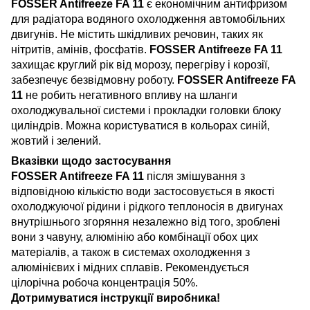
FOSSER Antifreeze FA 11
є економічним антифризом
для радіатора водяного охолодження автомобільних
двигунів. Не містить шкідливих речовин, таких як
нітритів, амінів, фосфатів.
FOSSER Antifreeze FA 11
захищає круглий рік від морозу, перегріву і корозії,
забезпечує безвідмовну роботу.
FOSSER Antifreeze FA
11
не робить негативного впливу на шланги
охолоджувальної системи і прокладки головки блоку
циліндрів. Можна користуватися в кольорах синій,
жовтий і зелений.
Вказівки щодо застосування
FOSSER Antifreeze FA 11
після змішування з
відповідною кількістю води застосовується в якості
охолоджуючої рідини і рідкого теплоносія в двигунах
внутрішнього згоряння незалежно від того, зроблені
вони з чавуну, алюмінію або комбінації обох цих
матеріалів, а також в системах охолодження з
алюмінієвих і мідних сплавів. Рекомендується
цілорічна робоча концентрація 50%.
Дотримуватися інструкції виробника!