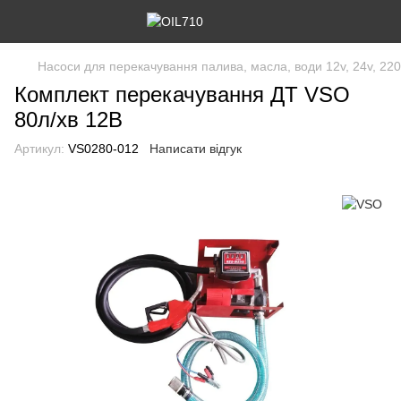
Насоси для перекачування палива, масла, води 12v, 24v, 220
Комплект перекачування ДТ VSO
80л/хв 12В
Артикул:
VS0280-012
Написати відгук