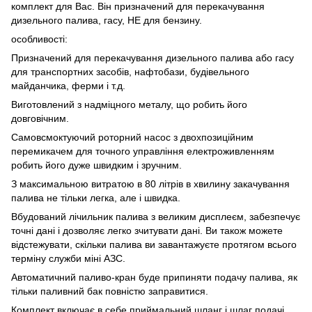
комплект для Вас. Він призначений для перекачування
дизельного палива, гасу, НЕ для бензину.
особливості:
Призначений для перекачування дизельного палива або гасу
для транспортних засобів, нафтобази, будівельного
майданчика, ферми і т.д.
Виготовлений з надміцного металу, що робить його
довговічним.
Самовсмоктуючий роторний насос з двохпозиційним
перемикачем для точного управління електроживленням
робить його дуже швидким і зручним.
З максимальною витратою в 80 літрів в хвилину закачування
палива не тільки легка, але і швидка.
Вбудований лічильник палива з великим дисплеєм, забезпечує
точні дані і дозволяє легко зчитувати дані. Ви також можете
відстежувати, скільки палива ви завантажуєте протягом всього
терміну служби міні АЗС.
Автоматичний паливо-кран буде припиняти подачу палива, як
тільки паливний бак повністю заправитися.
Комплект включає в себе приймальний шланг і шлаг подачі.