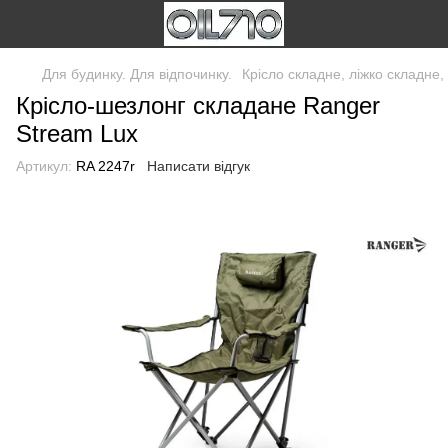
Для будинку. Для відпочинку.
Крісло складне, ліжко складне,
Крісло-шезлонг складане Ranger
Stream Lux
Артикул:
RA 2247r
Написати відгук