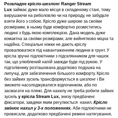
Розкладне крісло-шезлонг Ranger Stream
Lux
займає дуже мало місця в складеному стані, тому
вирушаючи на риболовлю чи на природу, не забудьте
взяти його з собою. Крісло дуже широке за своїми
розмірами, в ньому буде комфортно розміститись
людині з будь якою комплекцією. Дана модель дуже
комактна за своїми розмірами, але вийнятково міцна та
надійна. Спеціальні ніжки не дають кріслу
провалюватися під навантаженням людини в грунт. У
крісла зручні підлокітники з підсклянником для чашок
так, що улюблений напій завжди буде під рукою. У
підголівнику розташована додатково подушка на
липучці, для забезпечення більшого комфорту. Крісло
без зайвих зусиль трансформується в шезлонг і Ви
зможете насолоджуватися відпочинком, або по
засмагати на пляжі. Для нахилу не треба робити зайвих
зусиль
у крісла Stream Lux,
знизу предбачені
фіксатори, завдяки яким регулюється нахил.
Крісло
змінює нахил у 3-х положеннях.
Аби підлокітники не
провисали, додатково предбачені ремені натягування,