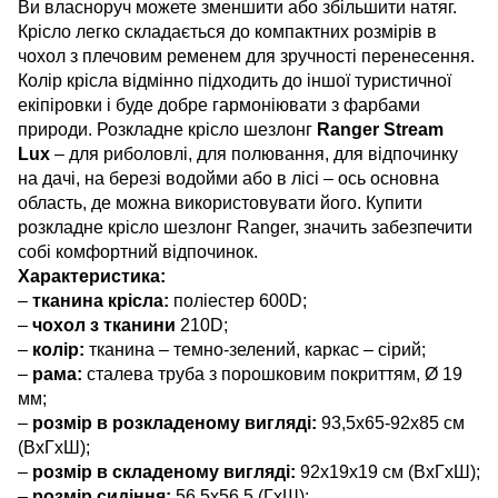
Ви власноруч можете зменшити або збільшити натяг.
Крісло легко складається до компактних розмірів в
чохол з плечовим ременем для зручності перенесення.
Колір крісла відмінно підходить до іншої туристичної
екіпіровки і буде добре гармоніювати з фарбами
природи. Розкладне крісло шезлонг
Ranger Stream
Lux
– для риболовлі, для полювання, для відпочинку
на дачі, на березі водойми або в лісі – ось основна
область, де можна використовувати його. Купити
розкладне крісло шезлонг Ranger, значить забезпечити
собі комфортний відпочинок.
Характеристика:
–
тканина крісла:
поліестер 600D;
–
чохол з тканини
210D;
–
колір:
тканина – темно-зелений, каркас – сірий;
–
рама:
сталева труба з порошковим покриттям, Ø 19
мм;
–
розмір в розкладеному вигляді:
93,5х65-92х85 см
(ВхГхШ);
–
розмір в складеному вигляді:
92х19х19 см (ВхГхШ);
–
розмір сидіння:
56,5х56,5 (ГхШ);