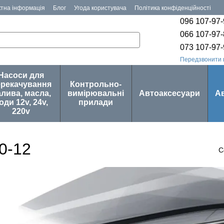
ктна інформація
Блог
Угода користувача
Політика конфіденційності
096 107-97
066 107-97
073 107-97
Передзвонити 
Насоси для
ерекачування
Контрольно-
лива, масла,
вимірювальні
Автоаксесуари
А
оди 12v, 24v,
прилади
220v
0-12
С