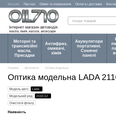
Перейти до основного контенту
Каталог
Про нас
Обмін та повернення
Оплата і доставка
Конта
Відгуки про магазин
Моторні та
Акумулятори
Антифриз,
п
трансмісійні
портативні.
омивачі,
па
масла.
Сонячні
хімія
в
Присадки
панелі
Головна
Автосвітло
Оптика модельна
Оптика модельна LADA 211
Модель авто:
Lada
Модельний ряд:
2110-12
Очистити фільтр
Наявність