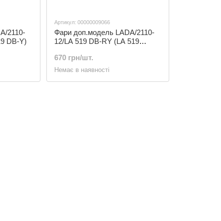
Артикул: 00000009066
A/2110-
Фари доп.модель LADA/2110-
19 DB-Y)
12/LA 519 DB-RY (LA 519
DBRY)
670 грн/шт.
Немає в наявності