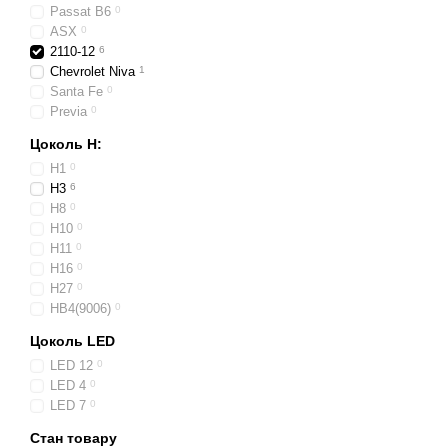
Passat B6
0
ASX
0
2110-12
6
Chevrolet Niva
1
Santa Fe
0
Previa
0
Цоколь H:
H1
0
H3
6
H8
0
H10
0
H11
0
H16
0
H27
0
HB4(9006)
0
Цоколь LED
LED 12
0
LED 4
0
LED 7
0
Стан товару