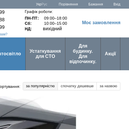
Порівняння
Укр
Рус
Бажання
Вхід
Графік роботи:
-99
ПН-ПТ:
09:00–18:00
-88
Моє замовлення
Сб:
10:00–15:00
-99
вихідний
НД:
вам?
Для
Устаткування
будинку.
втосвітло
Акції
для СТО
Для
відпочинку.
за популярністю
спочатку дешевше
за назвою
ортування: