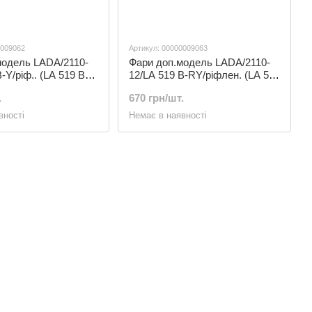
0009062
Артикул: 00000009063
модель LADA/2110-
Фари доп.модель LADA/2110-
-Y/ріф.. (LA 519 B-
12/LA 519 B-RY/ріфлен. (LA 519
BRY)
.
670 грн/шт.
вності
Немає в наявності