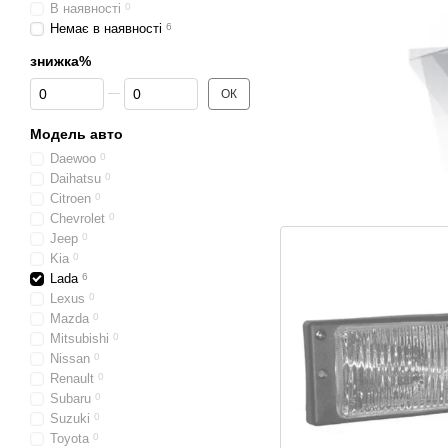
В наявності
0
Немає в наявності
6
знижка%
Від знижка%
До знижка%
ОК
Модель авто
Daewoo
0
Daihatsu
0
Citroen
0
Chevrolet
0
Jeep
0
Kia
0
Lada
6
Lexus
0
Mazda
0
Mitsubishi
0
Nissan
0
Renault
0
Subaru
0
Suzuki
0
Toyota
0