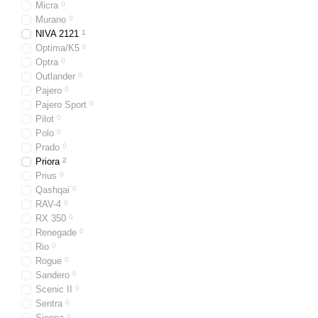
Micra
0
Murano
0
NIVA 2121
1
Optima/K5
0
Optra
0
Outlander
0
Pajero
0
Pajero Sport
0
Pilot
0
Polo
0
Prado
0
Priora
2
Prius
0
Qashqai
0
RAV-4
0
RX 350
0
Renegade
0
Rio
0
Rogue
0
Sandero
0
Scenic II
0
Sentra
0
Sienna
0