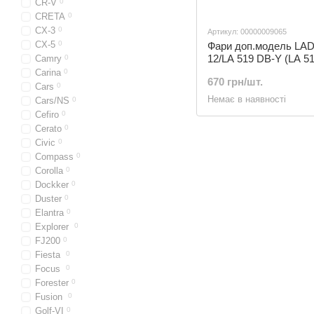
CR-V
0
CRETA
0
CX-3
0
Артикул: 00000009065
CX-5
0
Фари доп.модель LAD
12/LA 519 DB-Y (LA 5
Camry
0
Carina
0
670 грн/шт.
Cars
0
Немає в наявності
Cars/NS
0
Cefiro
0
Cerato
0
Civic
0
Compass
0
Corolla
0
Dockker
0
Duster
0
Elantra
0
Explorer
0
FJ200
0
Fiesta
0
Focus
0
Forester
0
Fusion
0
Golf-VI
0