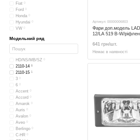
Fiat
0
Ford
0
Honda
0
Hyundai
0
Артикул: 00000006803
Фари доп.модель LAD
VW
0
12/LA 519 B-W/ріфлен
Модельний ряд
BW)
641 грн/шт.
Немає в наявності
HD/NS/MB/SZ
0
2110-14
6
2110-15
1
3
0
6
0
Accent
0
Accord
0
Amarok
0
Auris
0
Avalon
0
Aveo
0
Berlingo
0
C-HR
0