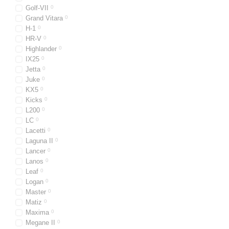
Golf-VII
0
Grand Vitara
0
H-1
0
HR-V
0
Highlander
0
IX25
0
Jetta
0
Juke
0
KX5
0
Kicks
0
L200
0
LC
0
Lacetti
0
Laguna II
0
Lancer
0
Lanos
0
Leaf
0
Logan
0
Master
0
Matiz
0
Maxima
0
Megane II
0