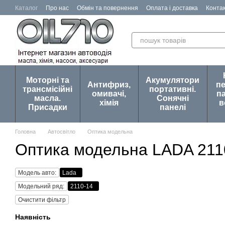
Перейти до основного контенту
Каталог
Про нас
Обмін та повернення
Оплата і доставка
Конта
Відгуки про магазин
Моторні та
Акумулятори
Антифриз,
п
трансмісійні
портативні.
омивачі,
па
масла.
Сонячні
хімія
в
Присадки
панелі
Головна
Автосвітло
Оптика модельна
Оптика модельна LADA 211
Модель авто:
Lada
Модельний ряд:
2110-14
Очистити фільтр
Наявність