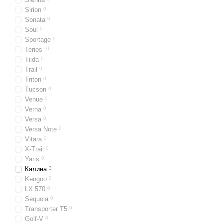
Sirion
0
Sonata
0
Soul
0
Sportage
0
Terios
0
Tiida
0
Trail
0
Triton
0
Tucson
0
Venue
0
Verna
0
Versa
0
Versa Note
0
Vitara
0
X-Trail
0
Yaris
0
Калина
3
Kengoo
0
LX 570
0
Sequoia
0
Transporter T5
0
Golf-V
0