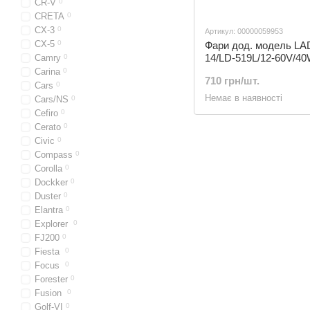
CR-V
0
CRETA
0
CX-3
0
Артикул: 00000059953
CX-5
0
Фари дод. модель LA
14/LD-519L/12-60V/4
Camry
0
6000K
Carina
0
710 грн/шт.
Cars
0
Немає в наявності
Cars/NS
0
Cefiro
0
Cerato
0
Civic
0
Compass
0
Corolla
0
Dockker
0
Duster
0
Elantra
0
Explorer
0
FJ200
0
Fiesta
0
Focus
0
Forester
0
Fusion
0
Golf-VI
0