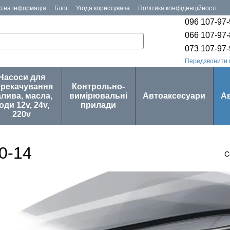
ктна інформація
Блог
Угода користувача
Політика конфіденційності
096 107-97
066 107-97
073 107-97
Передзвонити 
Насоси для
ерекачування
Контрольно-
лива, масла,
вимірювальні
Автоаксесуари
А
оди 12v, 24v,
прилади
220v
0-14
С