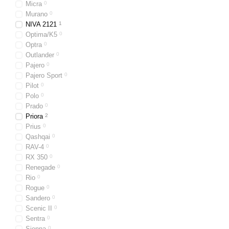
Micra
0
Murano
0
NIVA 2121
1
Optima/K5
0
Optra
0
Outlander
0
Pajero
0
Pajero Sport
0
Pilot
0
Polo
0
Prado
0
Priora
2
Prius
0
Qashqai
0
RAV-4
0
RX 350
0
Renegade
0
Rio
0
Rogue
0
Sandero
0
Scenic II
0
Sentra
0
Sienna
0