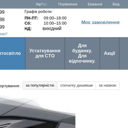
Порівняння
Укр
Рус
Бажання
Вхід
Графік роботи:
-99
ПН-ПТ:
09:00–18:00
-88
Моє замовлення
Сб:
10:00–15:00
-99
вихідний
НД:
вам?
Для
Устаткування
будинку.
втосвітло
Акції
для СТО
Для
відпочинку.
за популярністю
спочатку дешевше
за назвою
ортування: