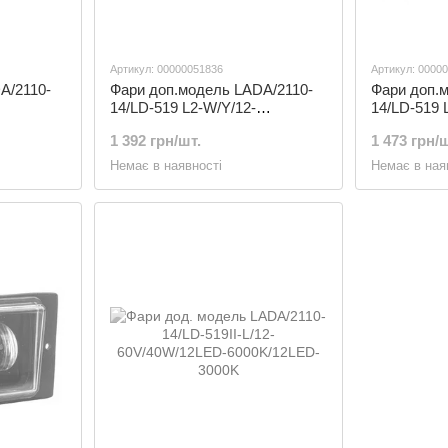
Артикул: 00000051836
Артикул: 0000
A/2110-
Фари доп.модель LADA/2110-
Фари доп.
14/LD-519 L2-W/Y/12-
14/LD-519 
(LD-519
24V/40W/4LED-3000K/6000K
24V/50W/7
1 392 грн/шт.
1 473 грн/ш
(LD-519 L2-W/Y)
L3-W)
Немає в наявності
Немає в ная