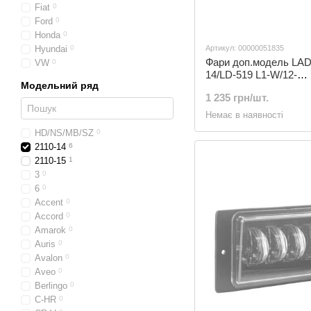
Fiat
0
Ford
0
Honda
0
Hyundai
0
Артикул: 00000051835
Фари доп.модель LAD
VW
0
14/LD-519 L1-W/12-
Модельний ряд
24V/40W/4LED-6000K 
1 235 грн/шт.
L1-W)
Немає в наявності
HD/NS/MB/SZ
0
2110-14
6
2110-15
1
3
0
6
0
Accent
0
Accord
0
Amarok
0
Auris
0
Avalon
0
Aveo
0
Berlingo
0
C-HR
0