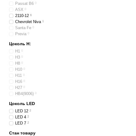
Passat B6
0
ASX
0
2110-12
6
Chevrolet Niva
1
Santa Fe
0
Previa
0
Цоколь H:
H1
0
H3
0
H8
0
H10
0
H11
0
H16
0
H27
0
HB4(9006)
0
Цоколь LED
LED 12
2
LED 4
2
LED 7
2
Стан товару