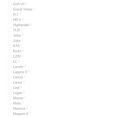
Golf-VII
0
Grand Vitara
0
H-1
0
HR-V
0
Highlander
0
IX25
0
Jetta
0
Juke
0
KX5
0
Kicks
0
L200
0
LC
0
Lacetti
0
Laguna II
0
Lancer
0
Lanos
0
Leaf
0
Logan
0
Master
0
Matiz
0
Maxima
0
Megane II
0