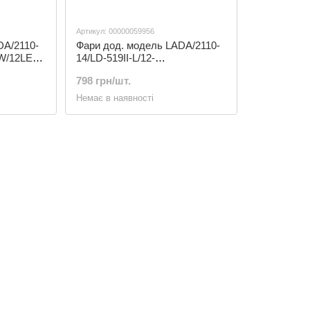
Артикул: 00000059956
DA/2110-
Фари дод. модель LADA/2110-
0W/12LED-
14/LD-519II-L/12-
60V/40W/12LED-6000K/12LED-
798 грн/шт.
3000K
Немає в наявності