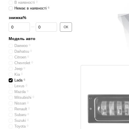
В наявності
0
Немає в наявності
6
знижка%
Від знижка%
До знижка%
ОК
Модель авто
Daewoo
0
Daihatsu
0
Citroen
0
Chevrolet
0
Jeep
0
Kia
0
Lada
6
Lexus
0
Mazda
0
Mitsubishi
0
Nissan
0
Renault
0
Subaru
0
Suzuki
0
Toyota
0