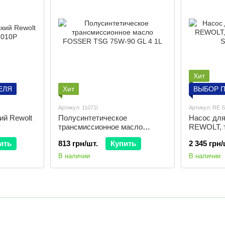
Хит
ЕЛЯ
Хит
ВЫБОР 
Артикул: 11071l
Артикул: RE 
ий Rewolt
Полусинтетическое
Насос для
P
трансмиссионное масло
REWOLT, 
FOSSER TSG 75W-90 GL 4 1L
SLW30-22
ить
813 грн/шт.
Купить
2 345 грн/
В наличии
В наличии