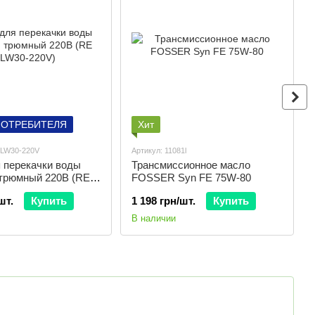
ПОТРЕБИТЕЛЯ
Хит
SLW30-220V
Артикул: 11081l
 перекачки воды
Трансмиссионное масло
трюмный 220В (RE
FOSSER Syn FE 75W-80
0V)
шт.
Купить
1 198 грн/шт.
Купить
В наличии