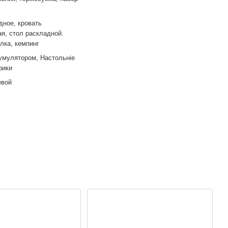
дное, кровать
ая, стол раскладной.
лка, кемпинг
умулятором, Настольніе
рики
евой