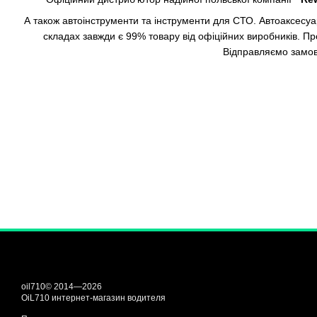
А також автоінструменти та інструменти для СТО. Автоаксесу
складах завжди є 99% товару від офіційних виробників. Пр
Відправляємо замов
oil710© 2014—2026
OiL710 интернет-магазин водителя