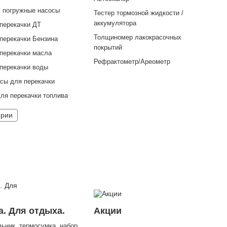
 погружные насосы
Тестер тормозной жидкости /
аккумулятора
перекачки ДТ
Толщиномер лакокрасочных
перекачки Бензина
покрытий
перекачки масла
Рефрактометр/Ареометр
перекачки воды
сы для перекачки
ля перекачки топлива
ории
а. Для отдыха.
Акции
ьник, термосумка, набор