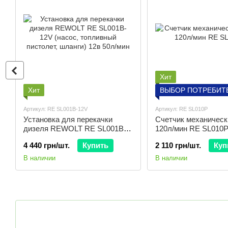
Хит
Хит
ВЫБОР ПОТРЕБИТ
Артикул: RE SL001B-12V
Артикул: RE SL010P
Установка для перекачки
Счетчик механическ
дизеля REWOLT RE SL001B-
120л/мин RE SL010
12V (насос, топливный
4 440 грн/шт.
Купить
2 110 грн/шт.
Куп
пистолет, шланги) 12в 50л/мин
В наличии
В наличии