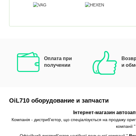
Оплата при
Возвр
получении
и обм
OiL710 оборудование и запчасти
Інтернет-магазин автозапч
Компанія - дистриб'ютор, що спеціалізується на продажу ориг
компанії "
Офіційний дистриб'ютор надійної польської компанії "
Rew