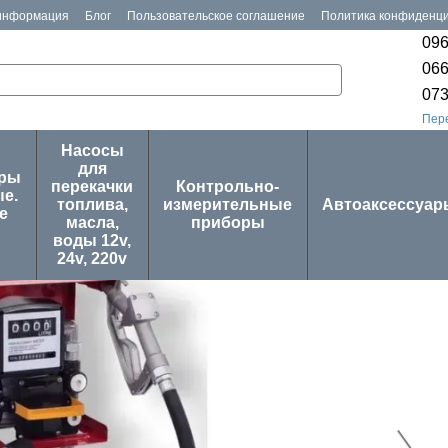
 информация
Блог
Пользовательское соглашение
Политика конфиденц
096
066
073
Пер
Насосы
для
оры
перекачки
Контрольно-
е.
топлива,
измерительные
Автоаксессуар
е
масла,
приборы
воды 12v,
24v, 220v