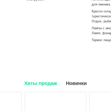
для пикника
Кресло скла
турестическ
Отдых, рыба
Лампы с акк
Лампі, фона
Термос пищ
Хиты продаж
Новинки