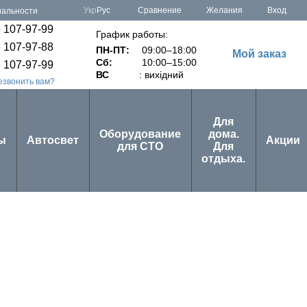
Сравнение
Укр
Рус
Желания
Вход
иальности
 107-97-99
График работы:
 107-97-88
ПН-ПТ:
09:00–18:00
Мой заказ
Сб:
10:00–15:00
 107-97-99
ВС
: вихідний
езвонить вам?
Для
Оборудование
дома.
ы
Автосвет
Акции
для СТО
Для
отдыха.