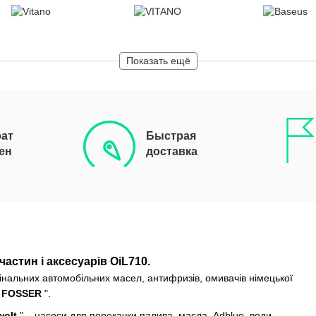
Показать ещё
ат
Быстрая
ен
доставка
астин і аксесуарів OiL710.
інальних автомобільних масел, антифризів, омивачів німецької
FOSSER
".
olt
" – насоси для перекачки палива, масла, Adblue, води.