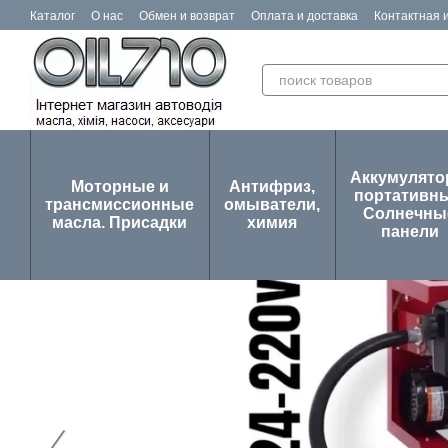
Перейти к основному контенту
Каталог
О нас
Обмен и возврат
Оплата и доставка
Контактная
Отзывы о магазине
Аккумулят
Моторные и
Антифриз,
портативны
трансмиссионные
омыватели,
Солнечны
масла. Присадки
химия
панели