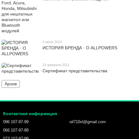
3 июля 2024
ИСТОРИЯ БРЕНДА · О ALLPOWERS
24 февраля 2021
Сертификат представительства
Архив
Контактная информация
096 107-97-99
oil710xl@gmail.com
066 107-97-88
073 107-97-99