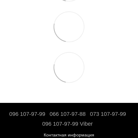
096 107-97-99
066 107-97-88
073 107-97-99
096 107-97-99 Viber
Контактная информация