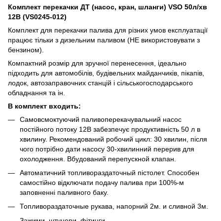
Комплект перекачки ДТ (насос, кран, шланги) VSO 50л/хв
12В (VS0245-012)
Комплект для перекачки палива для
різних
умов експлуатації
працює тільки з дизельним паливом (НЕ використовувати з
бензином).
Компактний розмір для зручної перенесення, ідеально
підходить для автомобілів, будівельних майданчиків, пікапів,
лодок, автозаправочних станцій і сільськогосподарського
обладнання та ін.
В комплект входить:
Самовсмоктуючий паливоперекачувальний насос
постійного потоку 12В забезпечує продуктивність 50 л в
хвилину. Рекомендований робочий цикл: 30 хвилин, після
чого потрібно дати насосу 30-хвилинний перерив для
охолодження. Вбудований перепускной клапан.
Автоматичний топливораздаточный пістолет. Способен
самостійно відключати подачу палива при 100%-м
заповненні паливного баку.
Топливораздаточные рукава, напорний 2м. и сливной 3м.
Зажими, штуцери, фітинги.