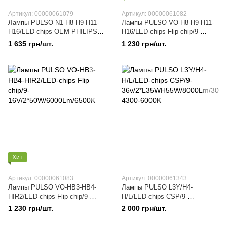
Артикул: 00000061079
Артикул: 00000061082
Лампы PULSO N1-H8-H9-H11-
Лампы PULSO VO-H8-H9-H11-
H16/LED-chips OEM PHILIPS
H16/LED-chips Flip chip/9-
Flip chip/9-
16V/2*50W/6000Lm/6500K
1 635 грн/шт.
1 230 грн/шт.
16V/2*70W/8500Lm/6500K
Хит
Артикул: 00000061083
Артикул: 00000061343
Лампы PULSO VO-HB3-HB4-
Лампы PULSO L3Y/H4-
HIR2/LED-chips Flip chip/9-
H/L/LED-chips CSP/9-
16V/2*50W/6000Lm/6500K
36v/2*L35WH55W/8000Lm/3000-
1 230 грн/шт.
2 000 грн/шт.
4300-6000K