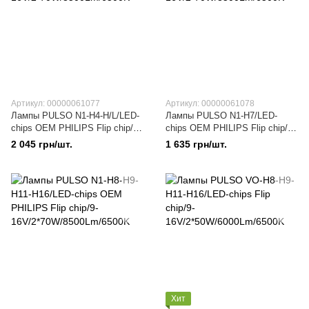
Артикул: 00000061077
Артикул: 00000061078
Лампы PULSO N1-H4-H/L/LED-
Лампы PULSO N1-H7/LED-
chips OEM PHILIPS Flip chip/9-
chips OEM PHILIPS Flip chip/9-
16V/2*70W/8500Lm/6500K
16V/2*70W/8500Lm/6500K
2 045 грн/шт.
1 635 грн/шт.
Хит