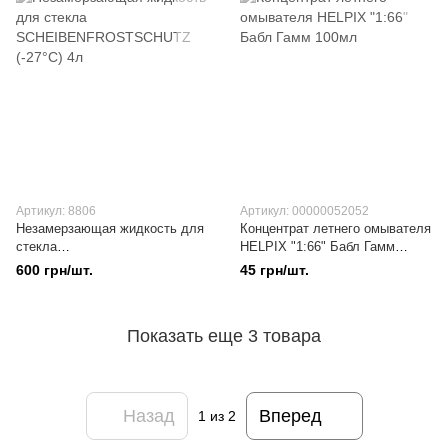
Артикул: 8806
Артикул: 00000052052
Незамерзающая жидкость для
Концентрат летнего омывателя
стекла
HELPIX "1:66" Бабл Гамм
SCHEIBENFROSTSCHUTZ
100мл
600 грн/шт.
45 грн/шт.
(-27°C) 4л
Показать еще 3 товара
Назад
Вперед
1
из 2