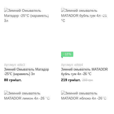
−16%
Артикул: oilkr3
Артикул: oilbb4
Зимний Омыватель Матадор
Зимний омыватель MATADOR
-25°C (карамель) 3л
бубль гум 4л -26 °C
80 грн/шт.
219 грн/шт.
260 грн