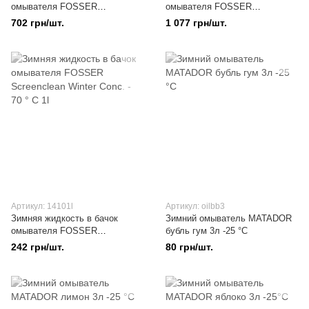
омывателя FOSSER
омывателя FOSSER
Screenclean Winter - 30 ° C 5l
Screenclean Winter Conc. -70 C
702 грн/шт.
1 077 грн/шт.
5L
Артикул: 14101l
Артикул: oilbb3
Зимняя жидкость в бачок
Зимний омыватель MATADOR
омывателя FOSSER
бубль гум 3л -25 °C
Screenclean Winter Conc. - 70 °
242 грн/шт.
80 грн/шт.
C 1l