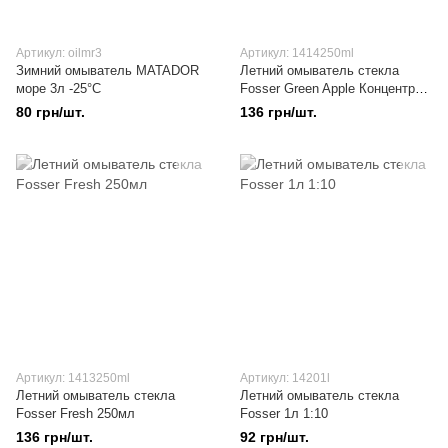
Артикул: oilmr3
Артикул: 1414250ml
Зимний омыватель MATADOR
Летний омыватель стекла
море 3л -25°C
Fosser Green Apple Концентрат
250мл
80 грн/шт.
136 грн/шт.
Артикул: 1413250ml
Артикул: 14201l
Летний омыватель стекла
Летний омыватель стекла
Fosser Fresh 250мл
Fosser 1л 1:10
136 грн/шт.
92 грн/шт.