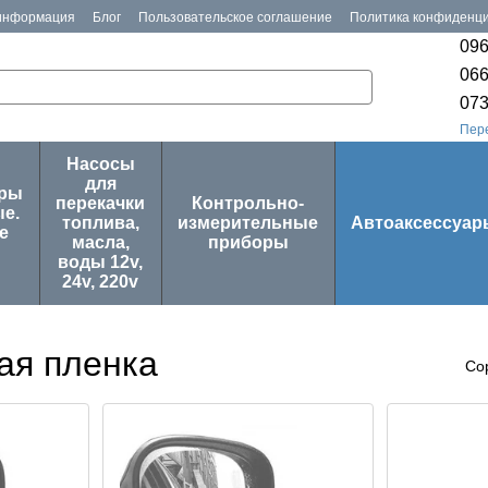
 информация
Блог
Пользовательское соглашение
Политика конфиденц
096
066
073
Пер
Насосы
для
оры
перекачки
Контрольно-
е.
топлива,
измерительные
Автоаксессуар
е
масла,
приборы
воды 12v,
24v, 220v
ая пленка
Со