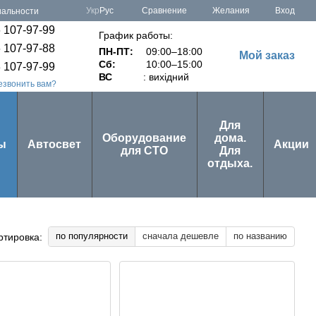
Сравнение
Укр
Рус
Желания
Вход
иальности
 107-97-99
График работы:
 107-97-88
ПН-ПТ:
09:00–18:00
Мой заказ
Сб:
10:00–15:00
 107-97-99
ВС
: вихідний
езвонить вам?
Для
Оборудование
дома.
ы
Автосвет
Акции
для СТО
Для
отдыха.
по популярности
сначала дешевле
по названию
ртировка: