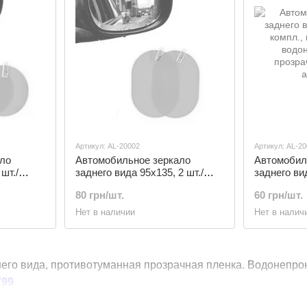
Артикул: AL-20002
Артикул: AL-2
ло
Автомобильное зеркало
Автомобил
шт./
заднего вида 95х135, 2 шт./
заднего вид
ная,
компл., противотуманная,
компл., пр
80 грн/шт.
60 грн/шт.
водонепроницаемая
водонепро
ля
прозрачная пленка, для
прозрачная
Нет в наличии
Нет в налич
автомобиля
автомобил
него вида, противотуманная прозрачная пленка. Водонепро
799