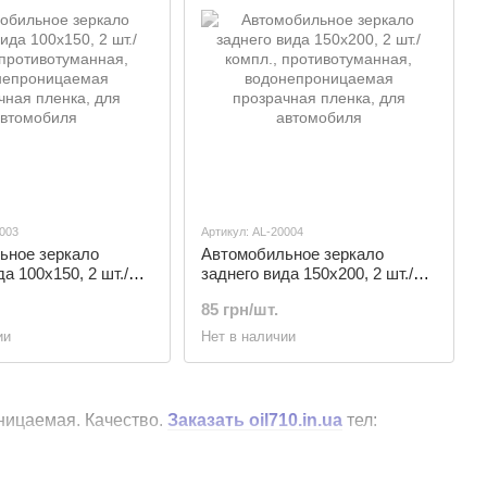
0003
Артикул: AL-20004
ьное зеркало
Автомобильное зеркало
а 100х150, 2 шт./
заднего вида 150х200, 2 шт./
отивотуманная,
компл., противотуманная,
85 грн/шт.
ницаемая
водонепроницаемая
 пленка, для
прозрачная пленка, для
ии
Нет в наличии
я
автомобиля
ницаемая. Качество.
Заказать oil710.in.ua
тел: