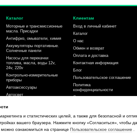
Каталог
Клиентам
Моторные и трансмиссионные
Вход в личный кабинет
масла. Присадки
Каталог
Антифриз, омыватели, химия
О нас
Аккумуляторы портативные.
Обмен и возврат
Солнечные панели
Оплата и доставка
Насосы для перекачки
топлива, масла, воды 12v,
Контактная информация
24v, 220v
Блог
Контрольно-измерительные
Пользовательское соглашение
приборы
Политика
Автоаксессуары
конфиденциальности
Автосвет
Отзывы о магазине
Оборудование для СТО
Карта сайта
ости
Для дома. Для отдыха.
маркетинга и статистических целей, а также для безопасной и опт
Акции
тройках вашего браузера. Нажмите кнопку «Согласиться», чтобы да
 можно ознакомиться на странице
Пользовательское соглашение
.