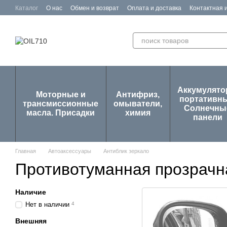
Перейти к основному контенту
Каталог
О нас
Обмен и возврат
Оплата и доставка
Контактная
Отзывы о магазине
Аккумулят
Моторные и
Антифриз,
портативны
трансмиссионные
омыватели,
Солнечны
масла. Присадки
химия
панели
Главная
Автоаксессуары
Антиблик зеркало
Противотуманная прозрачн
Наличие
Нет в наличии
4
Внешняя