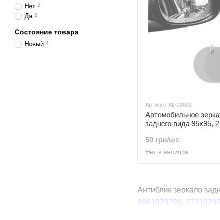
Нет
2
Да
2
Состояние товара
Новый
4
Артикул: AL-20001
Автомобильное зерка
заднего вида 95х95, 2 
компл., противотуман
50 грн/шт.
водонепроницаемая
прозрачная пленка, д
Нет в наличии
автомобиля
Антиблик зеркало зад
0961079799, 0731079