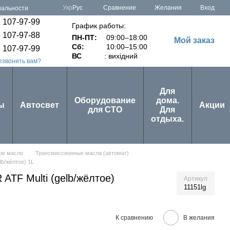
Сравнение
Укр
Рус
Желания
Вход
иальности
 107-97-99
График работы:
 107-97-88
ПН-ПТ:
09:00–18:00
Мой заказ
Сб:
10:00–15:00
 107-97-99
ВС
: вихідний
езвонить вам?
Для
Оборудование
дома.
ы
Автосвет
Акции
для СТО
Для
отдыха.
ое масло
Трансмиссионные масла (автомат)
b/жёлтое) 1L
TF Multi (gelb/жёлтое)
Артикул
11151lg
К сравнению
В желания