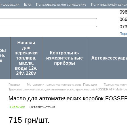
 информация
Блог
Пользовательское соглашение
Политика конфиденц
096
066
073
Пер
Насосы
для
оры
перекачки
Контрольно-
е.
топлива,
измерительные
Автоаксессуар
е
масла,
приборы
воды 12v,
24v, 220v
Главная
Моторные и трансмиссионные масла. Присадки
Трансмиссионн
Трансмиссионное масло для автоматических трансмиссий FOSSER ATF Multi (gel
Масло для автоматических коробок FOSSER A
В наличии
Оставить отзыв
715 грн/шт.