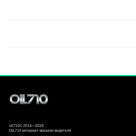
oil710© 2014—2026
OiL710 интернет-магазин водителя