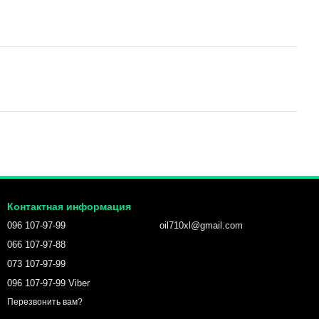
Контактная информация
096 107-97-99
oil710xl@gmail.com
066 107-97-88
073 107-97-99
096 107-97-99 Viber
Перезвонить вам?