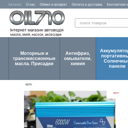
Перейти к основному контенту
Каталог
О нас
Обмен и возврат
Оплата и доставка
Контактная
Отзывы о магазине
Аккумулят
Моторные и
Антифриз,
портативны
трансмиссионные
омыватели,
Солнечны
масла. Присадки
химия
панели