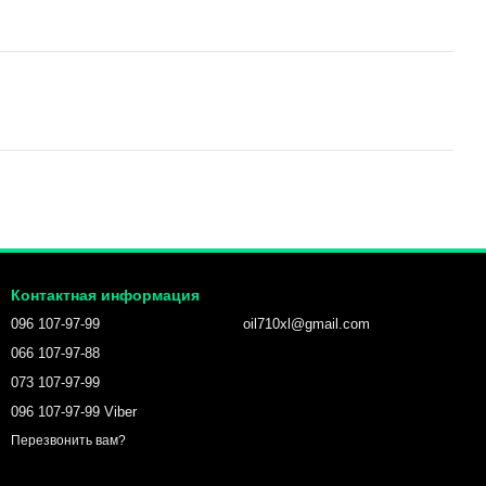
Контактная информация
096 107-97-99
oil710xl@gmail.com
066 107-97-88
073 107-97-99
096 107-97-99 Viber
Перезвонить вам?