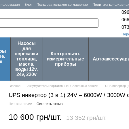
 информация
Блог
Пользовательское соглашение
Политика конфиденц
096
066
073
Пер
Насосы
для
оры
перекачки
Контрольно-
е.
топлива,
измерительные
Автоаксессуар
е
масла,
приборы
воды 12v,
24v, 220v
Главная
Аккумуляторы портативные. Солнечные панели
UPS инвертор (3
UPS инвертор (3 в 1) 24V – 6000W / 3000W 
Нет в наличии
Оставить отзыв
10 600 грн/шт.
13 352 грн/шт.