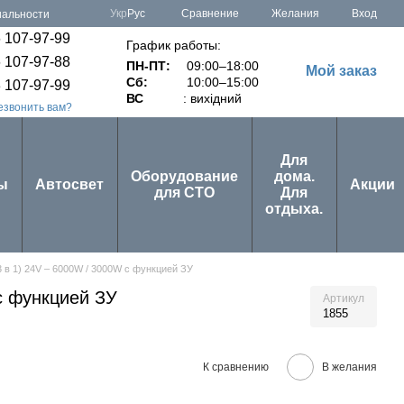
Сравнение
Укр
Рус
Желания
Вход
иальности
 107-97-99
График работы:
 107-97-88
ПН-ПТ:
09:00–18:00
Мой заказ
Сб:
10:00–15:00
 107-97-99
ВС
: вихідний
езвонить вам?
Для
Оборудование
дома.
ы
Автосвет
Акции
для СТО
Для
отдыха.
 в 1) 24V – 6000W / 3000W с функцией ЗУ
с функцией ЗУ
Артикул
1855
К сравнению
В желания