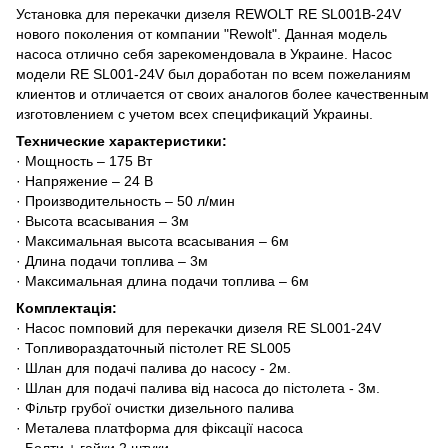
Установка для перекачки дизеля REWOLT RE SL001B-24V
нового поколения от компании "Rewolt". Данная модель
насоса отлично себя зарекомендовала в Украине. Насос
модели RE SL001-24V был доработан по всем пожеланиям
клиентов и отличается от своих аналогов более качественным
изготовлением с учетом всех спецификаций Украины.
Технические характеристики:
· Мощность – 175 Вт
· Напряжение – 24 В
· Производительность – 50 л/мин
· Высота всасывания – 3м
· Максимальная высота всасывания – 6м
· Длина подачи топлива – 3м
· Максимальная длина подачи топлива – 6м
Комплектація:
· Насос помповий для перекачки дизеля RE SL001-24V
· Топливораздаточный пістолет RE SL005
· Шлан для подачі палива до насосу - 2м.
· Шлан для подачі палива від насоса до пістолета - 3м.
· Фільтр грубої очистки дизельного палива
· Металева платформа для фіксації насоса
· Болти + гайки 2 штуки