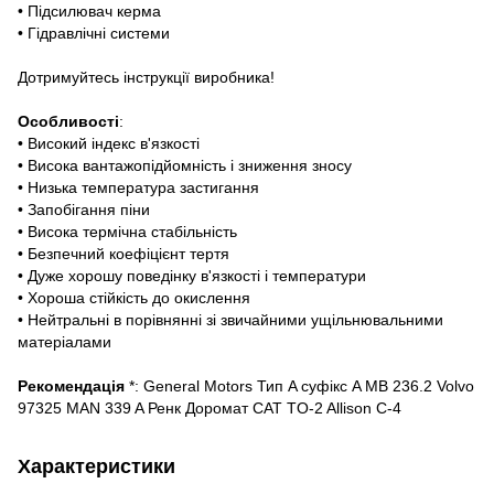
• Підсилювач керма
• Гідравлічні системи
Дотримуйтесь інструкції виробника!
Особливості
:
• Високий індекс в'язкості
• Висока вантажопідйомність і зниження зносу
• Низька температура застигання
• Запобігання піни
• Висока термічна стабільність
• Безпечний коефіцієнт тертя
• Дуже хорошу поведінку в'язкості і температури
• Хороша стійкість до окислення
• Нейтральні в порівнянні зі звичайними ущільнювальними
матеріалами
Рекомендація
*: General Motors Тип A суфікс A MB 236.2 Volvo
97325 MAN 339 A Ренк Доромат CAT TO-2 Allison C-4
Характеристики