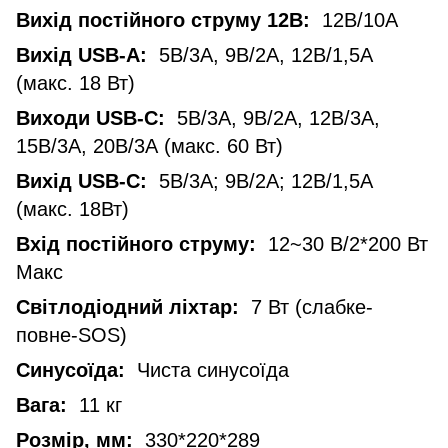
Вихід постійного струму 12В:
12В/10А
Вихід USB-А:
5В/3А, 9В/2А, 12В/1,5А
(макс. 18 Вт)
Виходи USB-C:
5В/3А, 9В/2А, 12В/3А,
15В/3А, 20В/3А (макс. 60 Вт)
Вихід USB-C:
5В/3А; 9В/2А; 12В/1,5А
(макс. 18Вт)
Вхід постійного струму:
12~30 В/2*200 Вт
Макс
Світлодіодний ліхтар:
7 Вт (слабке-
повне-SOS)
Синусоїда:
Чиста синусоїда
Вага:
11 кг
Розмір, мм:
330*220*289