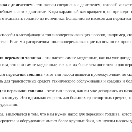
ива с двигателем
- эти насосы соединены с двигателем, который являетс
ребным валом в двигателе. Когда карданный вал вращается, он приводит в
 его всасывать топливо из источника. Большинство насосов для перекач
 способы классификации топливоперекачивающих насосов, например, скор
стью. Если мы распределим топливоперекачивающие насосы по их произво
ля перекачки топлива
- эти насосы самые медленные, как вы уже догадал
 тем, что они самые медленные, так как их более чем достаточно для п
для перекачки топлива
- этот тип насоса является промежуточным по ско
ть для транспортных средств технического обслуживания и средних и бо
для перекачки топлива
- этот тип насоса, как вы уже догадались из наз
в в минуту. Это идеальная скорость для больших транспортных средств, т
рудования.
оде, заключается в том, что нам нужен насос для перекачки топлива, кот
средства и оборудование имеют более крупные баки, им нужны насосы дл