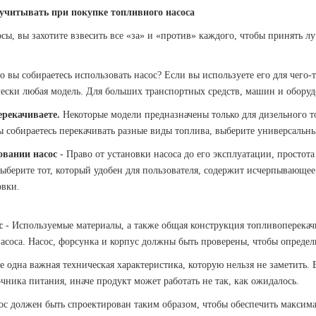
учитывать при покупке топливного насоса
сы, вы захотите взвесить все «за» и «против» каждого, чтобы принять л
о вы собираетесь использовать насос? Если вы используете его для чего
ически любая модель. Для больших транспортных средств, машин и обору
ерекачиваете.
Некоторые модели предназначены только для дизельного топ
 собираетесь перекачивать разные виды топлива, выберите универсальны
овании насос
- Право от установки насоса до его эксплуатации, просто
ыберите тот, который удобен для пользователя, содержит исчерпывающее
овки.
с
- Используемые материалы, а также общая конструкция топливоперекач
асоса. Насос, форсунка и корпус должны быть проверены, чтобы определи
е одна важная техническая характеристика, которую нельзя не заметить
ника питания, иначе продукт может работать не так, как ожидалось.
ос должен быть спроектирован таким образом, чтобы обеспечить максима