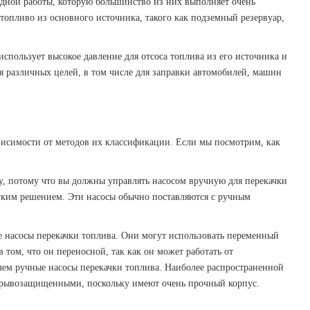
одной работы, которую большинство из них выполняет очень
 топливо из основного источника, такого как подземный резервуар,
использует высокое давление для отсоса топлива из его источника и
для различных целей, в том числе для заправки автомобилей, машин
ависимости от методов их классификации. Если мы посмотрим, как
ну, потому что вы должны управлять насосом вручную для перекачки
егким решением. Эти насосы обычно поставляются с ручным
е насосы перекачки топлива. Они могут использовать переменный
 том, что он переносной, так как он может работать от
 чем ручные насосы перекачки топлива. Наиболее распространенной
 взрывозащищенными, поскольку имеют очень прочный корпус.