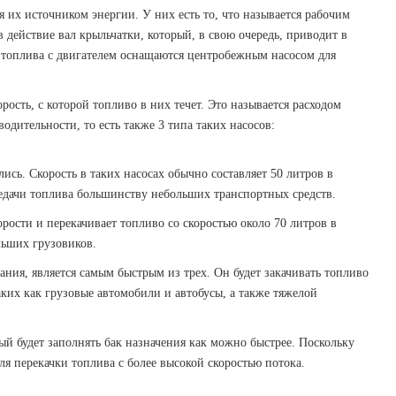
я их источником энергии. У них есть то, что называется рабочим
 действие вал крыльчатки, который, в свою очередь, приводит в
ки топлива с двигателем оснащаются центробежным насосом для
ость, с которой топливо в них течет. Это называется расходом
дительности, то есть также 3 типа таких насосов:
ись. Скорость в таких насосах обычно составляет 50 литров в
ередачи топлива большинству небольших транспортных средств.
рости и перекачивает топливо со скоростью около 70 литров в
льших грузовиков.
вания, является самым быстрым из трех. Он будет закачивать топливо
аких как грузовые автомобили и автобусы, а также тяжелой
орый будет заполнять бак назначения как можно быстрее. Поскольку
я перекачки топлива с более высокой скоростью потока.