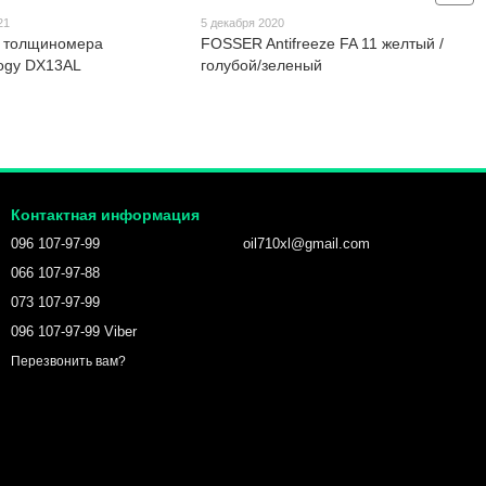
21
5 декабря 2020
а толщиномера
FOSSER Antifreeze FA 11 желтый /
logy DX13AL
голубой/зеленый
Контактная информация
096 107-97-99
oil710xl@gmail.com
066 107-97-88
073 107-97-99
096 107-97-99 Viber
Перезвонить вам?