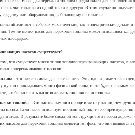
амо за себя
. Насос для перекачки топлива предназначен для выполнения 
 перекачки топлива из одной точки в другую. В этом случае он получает
му средству или оборудованию, работающему на топливе.
плива объединяет в себе как механические, так и электрические детали и 
ения. Тем не менее, насос для перекачки топлива может использоваться 
ьных площадках.
ачивающих насосов существуют?
в том, что существует много типов топливоперекачивающих насосов, в з
а топливоперекачивающих насосов:
оплива
- эти насосы самые дешевые из всех. Это, однако, имеет свою це
ему нужно прикладывать много физической силы, и это будет не самым л
те, чтобы заставить насос всасывать топливо из источника.
екачки топлива
- Эти насосы намного проще в эксплуатации, чем ручны
ты насоса. Если насос использует постоянный ток, то его преимущество в
двигателя. В результате более сложной конструкции эти насосы дороже,
их насосов для перекачки топлива является тот факт, что они являются