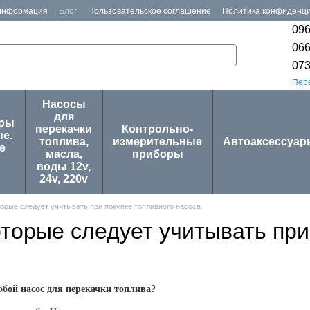
 информация
Блог
Пользовательское соглашение
Политика конфиденц
096
066
073
Пер
Насосы
для
оры
перекачки
Контрольно-
е.
топлива,
измерительные
Автоаксессуар
е
масла,
приборы
воды 12v,
24v, 220v
торые следует учитывать при покупке топливного насоса
оторые следует учитывать при
обой насос для перекачки топлива?