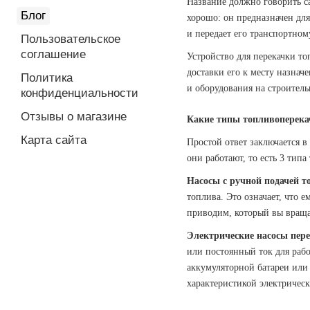
Название должно
говорить с
Блог
хорошо: он предназначен для
и передает его транспортно
Пользовательское
соглашение
Устройство для перекачки то
доставки его к месту назнач
Политика
и оборудования на строител
конфиденциальности
Отзывы о магазине
Какие типы топливоперек
Карта сайта
Простой ответ заключается 
они работают, то есть 3 тип
Насосы с ручной подачей т
топлива. Это означает, что 
приводим, который вы вращае
Электрические насосы пер
или постоянный ток для рабо
аккумуляторной батареи или 
характеристикой электрическ