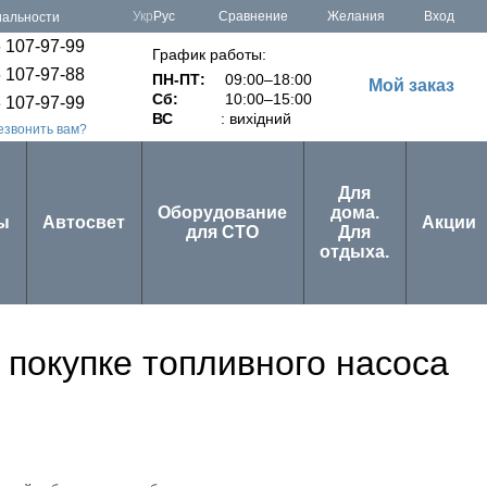
Сравнение
Укр
Рус
Желания
Вход
иальности
 107-97-99
График работы:
 107-97-88
ПН-ПТ:
09:00–18:00
Мой заказ
Сб:
10:00–15:00
 107-97-99
ВС
: вихідний
езвонить вам?
Для
Оборудование
дома.
ы
Автосвет
Акции
для СТО
Для
отдыха.
 покупке топливного насоса