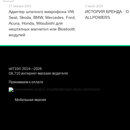
27 января 2025
3 июля 2024
Адаптер штатного микрофона VW,
ИСТОРИЯ БРЕНДА · О
Seat, Skoda, BMW, Mercedes, Ford,
ALLPOWERS
Acura, Honda, Mitsubishi для
нештатных магнитол или Bluetooth
модулей
oil710© 2014—2026
OiL710 интернет-магазин водителя
Принимаем к оплате
Мобильная версия