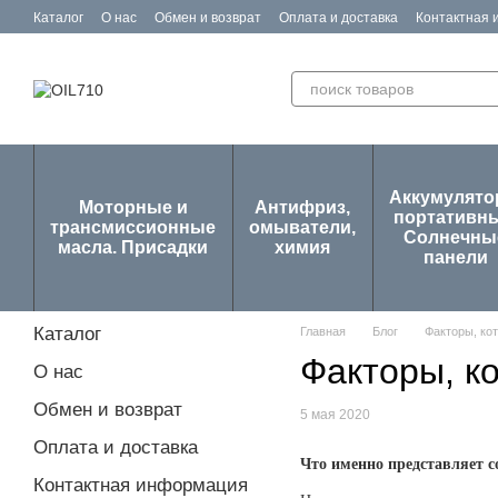
Перейти к основному контенту
Каталог
О нас
Обмен и возврат
Оплата и доставка
Контактная
Отзывы о магазине
Аккумулят
Моторные и
Антифриз,
портативны
трансмиссионные
омыватели,
Солнечны
масла. Присадки
химия
панели
Каталог
Главная
Блог
Факторы, ко
Факторы, к
О нас
Обмен и возврат
5 мая 2020
Оплата и доставка
Что именно представляет с
Контактная информация