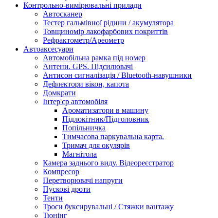
Контрольно-вимірювальні прилади
Автосканер
Тестер гальмівної рідини / акумулятора
Товщиномір лакофарбових покриттів
Рефрактометр/Ареометр
Автоаксесуари
Автомобiльна рамка пiд номер
Антени. GPS. Підсилювачі
Антисон сигналізація / Bluetooth-навушники
Дефлектори вікон, капота
Домкрати
Інтер'єр автомобіля
Ароматизатори в машину
Підлокітник/Підголовник
Попільничка
Тимчасова паркувальна карта.
Тримач для окулярів
Магнітола
Камера заднього виду. Відеореєстратор
Компресор
Перетворювачі напруги
Пускові дроти
Тенти
Троси буксирувальні / Стяжки вантажу
Тюнінг