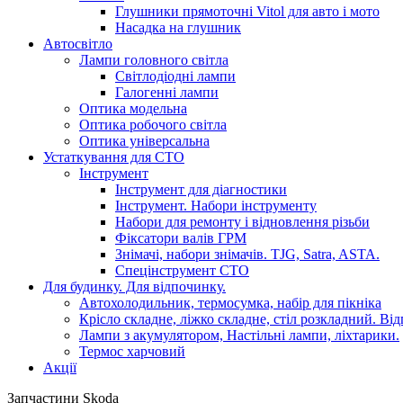
Глушники прямоточні Vitol для авто і мото
Насадка на глушник
Автосвітло
Лампи головного світла
Світлодіодні лампи
Галогенні лампи
Оптика модельна
Оптика робочого світла
Оптика універсальна
Устаткування для СТО
Інструмент
Інструмент для діагностики
Інструмент. Набори інструменту
Набори для ремонту і відновлення різьби
Фіксатори валів ГРМ
Знімачі, набори знімачів. TJG, Satra, ASTA.
Спецінструмент СТО
Для будинку. Для відпочинку.
Автохолодильник, термосумка, набір для пікніка
Крісло складне, ліжко складне, стіл розкладний. Ві
Лампи з акумулятором, Настільні лампи, ліхтарики.
Термос харчовий
Акції
Запчастини Skoda