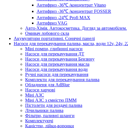
Антифриз -36℃ /концентрат Vitano
Антифриз -36℃ /концентрат FOSSER
Антифриз -24℃ Profi MAX
Антифриз VAG
Авто-Хімія. Автокосметика. Догляд за автомобілем.
Омивач лобового скла
Акумулятори портативні. Сонячні панелі
Насоси для перекачування палива, масла, води 12v, 24v, 2
Міні помпи, глибинні насоси
Насоси для перекачування ДТ
Насоси для перекачування Бензину
Насоси для перекачування масла
Насоси для перекачування води
Ручні насоси для перекачування
Комплекти для перекачування палива
Обладненя для AdBlue
Насоси харчові
Міні АЗС
Міні АЗС з ємністю ПММ
Пістолети для роздачі палива
Лічильники палива
Фільтри, паливні шланги
Комплектуючі
Каністри, лійки-воронки