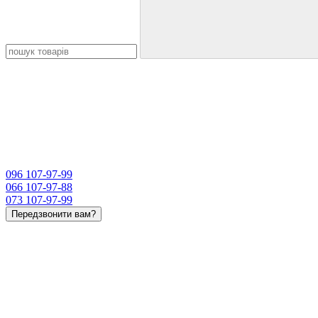
096 107-97-99
066 107-97-88
073 107-97-99
Передзвонити вам?