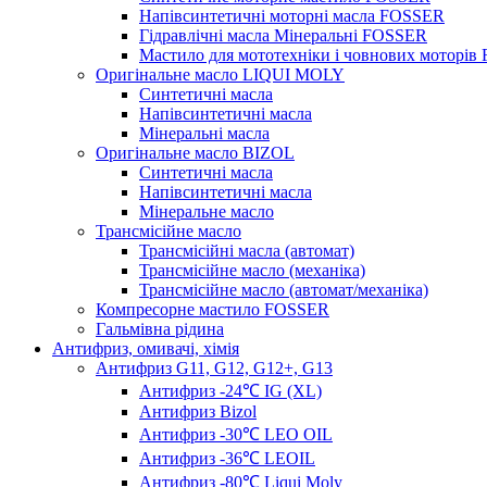
Напівсинтетичні моторні масла FOSSER
Гідравлічні масла Мінеральні FOSSER
Мастило для мототехніки і човнових моторі
Оригінальне масло LIQUI MOLY
Cинтетичні масла
Напівсинтетичні масла
Мінеральні масла
Оригінальне масло BIZOL
Cинтетичні масла
Напівсинтетичні масла
Мінеральне масло
Трансмісійне масло
Трансмісійні масла (автомат)
Трансмісійне масло (механіка)
Трансмісійне масло (автомат/механіка)
Компресорне мастило FOSSER
Гальмівна рідина
Антифриз, омивачі, хімія
Антифриз G11, G12, G12+, G13
Антифриз -24℃ IG (XL)
Антифриз Bizol
Антифриз -30℃ LEO OIL
Антифриз -36℃ LEOIL
Антифриз -80℃ Liqui Moly